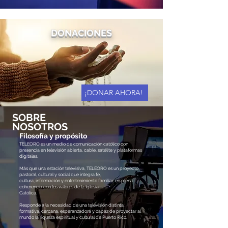
DONACIONES
¡DONAR AHORA!
SOBRE
NOSOTROS
Filosofía y prop
ósito
TELEORO es un medio de comunicación católico con
presencia en televisión abierta, cable, satélite y plataformas
digitales.
Más que una estación televisiva, TELEORO es un proyecto
pastoral, cultural y social que integra fe,
cultura, información y entretenimiento familiar, en plena
coherencia con los valores de la Iglesia
Católica.
Responde a la necesidad de una televisión distinta:
formativa, cercana, esperanzadora y capaz de proyectar al
mundo la riqueza espiritual y cultural de Puerto Rico.