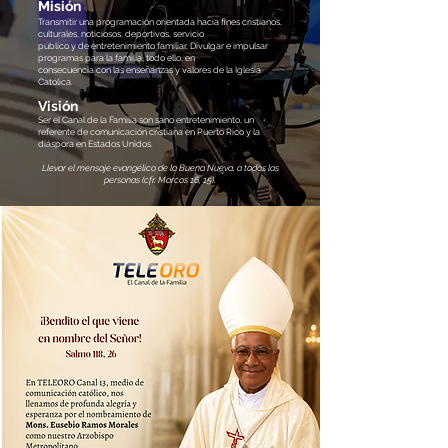
Misión
Transmitir una programación orientada hacia fines cristianos,
culturales, noticiosos, deportivos, servicio
público y de entretenimiento familiar. Divulgar e impulsar
programas para la familia, todo ello, en
consecuencia con las enseñanzas y valores de la Iglesia
Católica.
Visión
Ser el Canal de la Familia son sano entretenimiento, un
referente de comunicación cristiana en Puerto Rico y la
diáspora en Estados Unidos.
Llevar el mensaje evangélico de la Buena Nueva, a todas las
personas (cfr. Marcos 16, 15).